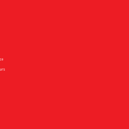
uce
urs