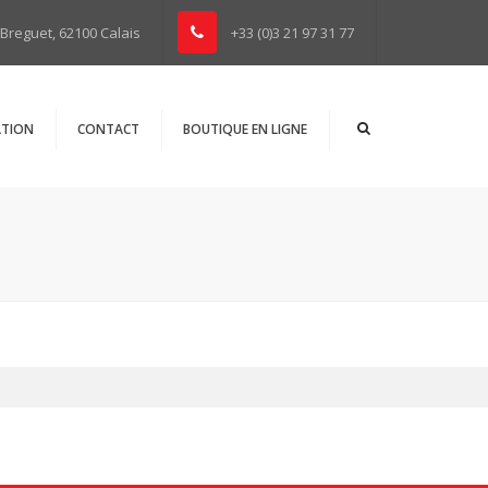
×
Breguet, 62100 Calais
+33 (0)3 21 97 31 77
TION
CONTACT
BOUTIQUE EN LIGNE
tions
urs
entes