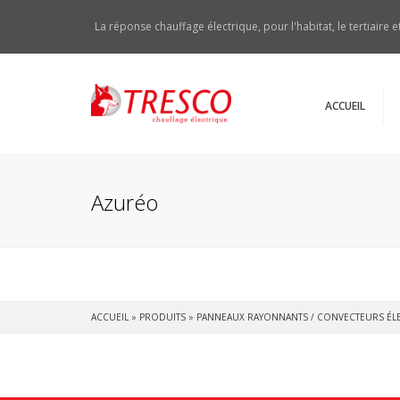
La réponse chauffage électrique, pour l'habitat, le tertiaire et
ACCUEIL
Qui somm
Norme Er
Azuréo
Service t
Devenir 
ACCUEIL
»
PRODUITS
»
PANNEAUX RAYONNANTS / CONVECTEURS ÉL