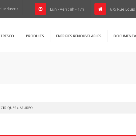
 l'industrie
Lun - Ven : 8h - 17h
675 Rue Louis 
TRESCO
PRODUITS
ENERGIES RENOUVELABLES
DOCUMENTA
es-nous ?
Chauffe-eau thermodynamiques
Notices d’installa
P
Poêles à pellets
Fiches prescripte
echnique / SAV
Radiateurs à inertie / chaleur douce
Questions fréqu
revendeur
Panneaux rayonnants / Convecteurs électriques
Salle de bains
Planchers et plafonds chauffants
ECTRIQUES
»
AZURÉO
Commerce / Industrie
Radiateurs eau chaude