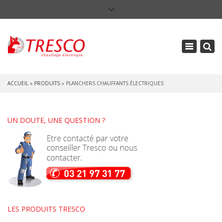
×
La réponse chauffage électrique, pour l'habitat, le tertiaire et l'industrie
Lun - Ven : 8h - 17h
Toggle
675 Rue Louis Breguet, 62100 Calais
navigation
+33 (0)3 21 97 31 77
ACCUEIL
»
PRODUITS
»
PLANCHERS CHAUFFANTS ÉLECTRIQUES
UN DOUTE, UNE QUESTION ?
LES PRODUITS TRESCO